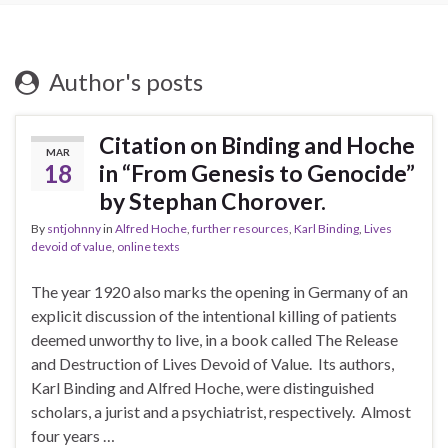
Author's posts
Citation on Binding and Hoche
MAR
18
in “From Genesis to Genocide”
by Stephan Chorover.
By
sntjohnny
in
Alfred Hoche
,
further resources
,
Karl Binding
,
Lives
devoid of value
,
online texts
The year 1920 also marks the opening in Germany of an
explicit discussion of the intentional killing of patients
deemed unworthy to live, in a book called The Release
and Destruction of Lives Devoid of Value. Its authors,
Karl Binding and Alfred Hoche, were distinguished
scholars, a jurist and a psychiatrist, respectively. Almost
four years …